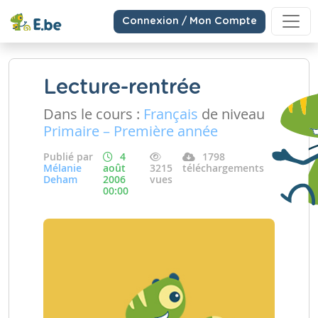
Connexion / Mon Compte
Lecture-rentrée
Dans le cours :
Français
de niveau
Primaire – Première année
Publié par
4
1798
Mélanie
août
3215
téléchargements
Deham
2006
vues
00:00