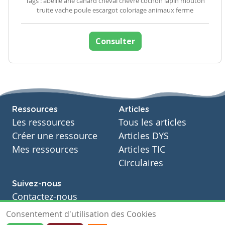
Tags : abeille ane canard cheval chèvre cochon lapin mouton
truite vache poule escargot coloriage animaux ferme
Consulter
Ressources
Articles
Les ressources
Tous les articles
Créer une ressource
Articles DYS
Mes ressources
Articles TIC
Circulaires
Suivez-nous
Contactez-nous
Soutien scolaire
Consentement d'utilisation des Cookies
Notre page Facebook