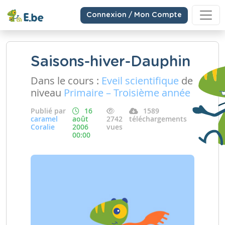
Connexion / Mon Compte
Saisons-hiver-Dauphin
Dans le cours :
Eveil scientifique
de
niveau
Primaire – Troisième année
Publié par
16
1589
caramel
août
2742
téléchargements
Coralie
2006
vues
00:00