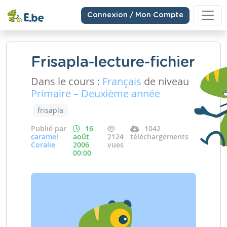
Connexion / Mon Compte
Frisapla-lecture-fichier
Dans le cours :
Français
de niveau
Primaire – Deuxième année
frisapla
Publié par
16
1042
caramel
août
2124
téléchargements
Coralie
2006
vues
00:00