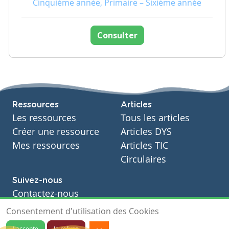
Cinquième année, Primaire – Sixième année
Consulter
Ressources
Articles
Les ressources
Tous les articles
Créer une ressource
Articles DYS
Mes ressources
Articles TIC
Circulaires
Suivez-nous
Contactez-nous
Soutien scolaire
Consentement d'utilisation des Cookies
Notre page Facebook
J'accepte
Je refuse