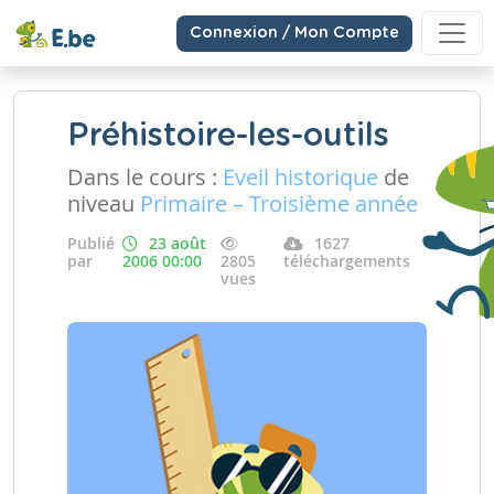
Connexion / Mon Compte
Préhistoire-les-outils
Dans le cours :
Eveil historique
de
niveau
Primaire – Troisième année
Publié
23 août
1627
par
2006 00:00
2805
téléchargements
vues