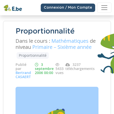
Connexion / Mon Compte
Proportionnalité
Dans le cours :
Mathématiques
de
niveau
Primaire – Sixième année
Proportionnalité
Publié
3
3237
par
septembre
5433
téléchargements
Bertrand
2006 00:00
vues
CASAERT