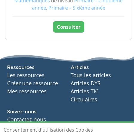
Mathématiques
de niveau
Primaire – Cinquième
année, Primaire – Sixième année
Consulter
Ressources
Articles
Les ressources
Tous les articles
Créer une ressource
Articles DYS
Mes ressources
Articles TIC
Circulaires
Suivez-nous
Contactez-nous
Soutien scolaire
Consentement d'utilisation des Cookies