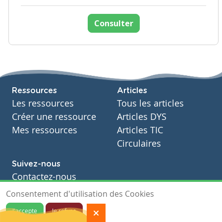
Consulter
Ressources
Articles
Les ressources
Tous les articles
Créer une ressource
Articles DYS
Mes ressources
Articles TIC
Circulaires
Suivez-nous
Contactez-nous
Soutien scolaire
Consentement d'utilisation des Cookies
Notre page Facebook
J'accepte
Je refuse