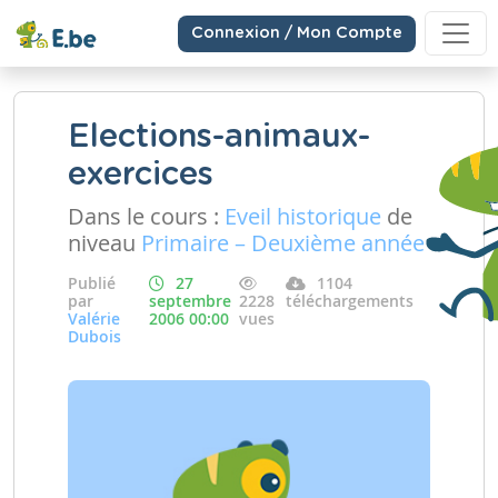
Connexion / Mon Compte
Elections-animaux-
exercices
Dans le cours :
Eveil historique
de
niveau
Primaire – Deuxième année
Publié
27
1104
par
septembre
2228
téléchargements
Valérie
2006 00:00
vues
Dubois