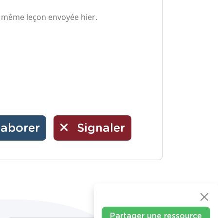
la même leçon envoyée hier.
laborer
Signaler
Partager une ressource