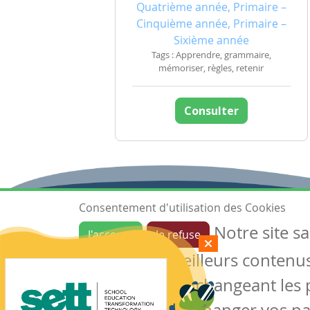
Quatrième année, Primaire –
Cinquième année, Primaire –
Sixième année
Tags : Apprendre, grammaire,
mémoriser, règles, retenir
Consulter
Consentement d'utilisation des Cookies
Notre site s
J'accepte
Je refuse
Ressources
garantir de meilleurs contenus 
Les ressources
Créer une ressource
des cookies en changeant les 
Mes ressources