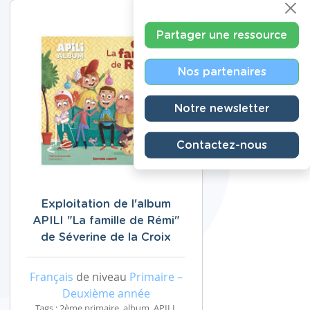
Partager une ressource
Nos partenaires
Notre newsletter
Contactez-nous
Exploitation de l'album
APILI "La famille de Rémi"
de Séverine de la Croix
Français
de niveau
Primaire –
Deuxième année
Tags : 2ème primaire, album, APILI,