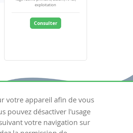
exploitation
Consulter
ur votre appareil afin de vous
uivez-nous
ous pouvez désactiver l'usage
ntactez-nous
Soutien scolaire
uivant votre navigation sur
Notre page Facebook