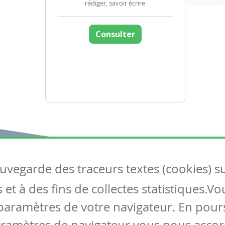
rédiger, savoir écrire
Consulter
auvegarde des traceurs textes (cookies) s
Articles
S
et à des fins de collectes statistiques.V
Tous les articles
Co
Articles DYS
paramètres de votre navigateur. En pours
Articles TIC