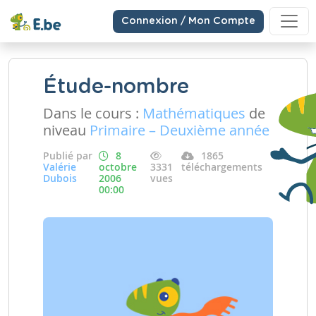
Connexion / Mon Compte
Étude-nombre
Dans le cours :
Mathématiques
de
niveau
Primaire – Deuxième année
Publié par
8
1865
Valérie
octobre
3331
téléchargements
Dubois
2006
vues
00:00