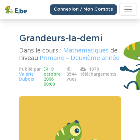
Connexion / Mon Compte
Grandeurs-la-demi
Dans le cours :
Mathématiques
de
niveau
Primaire – Deuxième année
Publié par
9
1970
Valérie
octobre
3544
téléchargements
Dubois
2006
vues
00:00