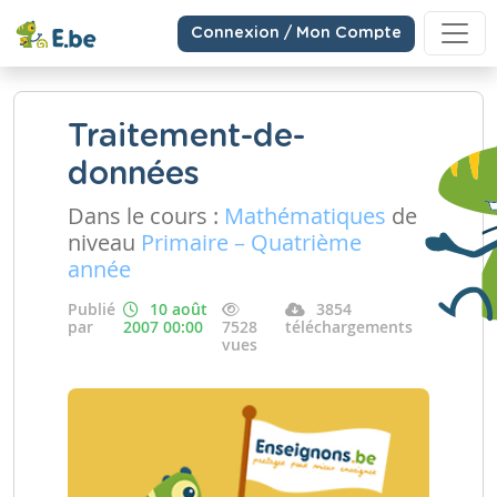
Connexion / Mon Compte
Traitement-de-
données
Dans le cours :
Mathématiques
de
niveau
Primaire – Quatrième
année
Publié
10 août
3854
par
2007 00:00
7528
téléchargements
vues