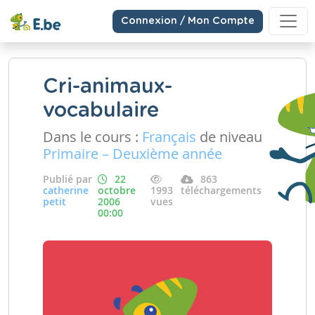
Connexion / Mon Compte
Cri-animaux-
vocabulaire
Dans le cours :
Français
de niveau
Primaire – Deuxième année
Publié par
22
863
catherine
octobre
1993
téléchargements
petit
2006
vues
00:00