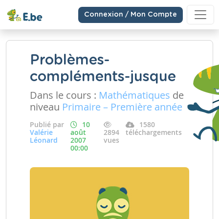
Connexion / Mon Compte
Problèmes-
compléments-jusque
Dans le cours :
Mathématiques
de
niveau
Primaire – Première année
Publié par
10
1580
Valérie
août
2894
téléchargements
Léonard
2007
vues
00:00