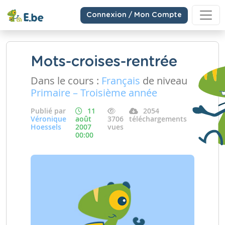
Connexion / Mon Compte
Mots-croises-rentrée
Dans le cours :
Français
de niveau
Primaire – Troisième année
Publié par
11
2054
Véronique
août
3706
téléchargements
Hoessels
2007
vues
00:00