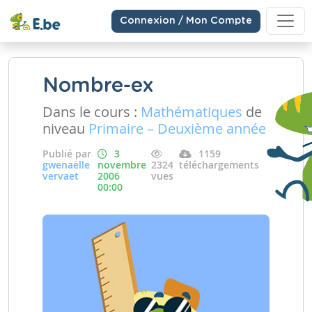
Connexion / Mon Compte
Nombre-ex
Dans le cours :
Mathématiques
de
niveau
Primaire – Deuxième année
Publié par
3
1159
gwenaëlle
novembre
2324
téléchargements
vervaet
2006
vues
00:00