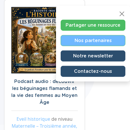
Partager une ressource
Nos partenaires
Notre newsletter
Contactez-nous
Podcast audio : découvrir
les béguinages flamands et
la vie des femmes au Moyen
Âge
Eveil historique
de niveau
Maternelle – Troisième année,