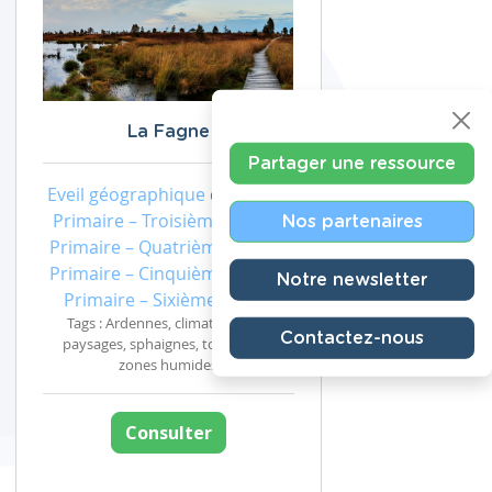
La Fagne
Partager une ressource
Eveil géographique
de niveau
Primaire – Troisième année,
Nos partenaires
Primaire – Quatrième année,
Primaire – Cinquième année,
Notre newsletter
Primaire – Sixième année
Tags : Ardennes, climat, fagnes ,
Contactez-nous
paysages, sphaignes, tourbières,
zones humides
Consulter