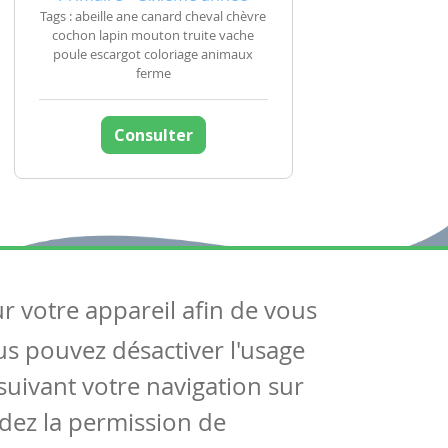
Tags : abeille ane canard cheval chèvre
cochon lapin mouton truite vache
poule escargot coloriage animaux
ferme
Consulter
ur votre appareil afin de vous
uivez-nous
ous pouvez désactiver l'usage
ntactez-nous
Soutien scolaire
uivant votre navigation sur
Notre page Facebook
dez la permission de
S'inscrire à notre newsletter