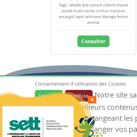
Tags : abeille âne canard chèvre cheval
poule truite vache cochon mouton
escargot lapin animaux élevage ferme
animal
Consulter
Consentement d'utilisation des Cookies
Notre site s
J'accepte
Je refuse
Ressources
garantir de meilleurs contenus 
Les ressources
Créer une ressource
des cookies en changeant les 
Mes ressources
notre site sans changer vos p