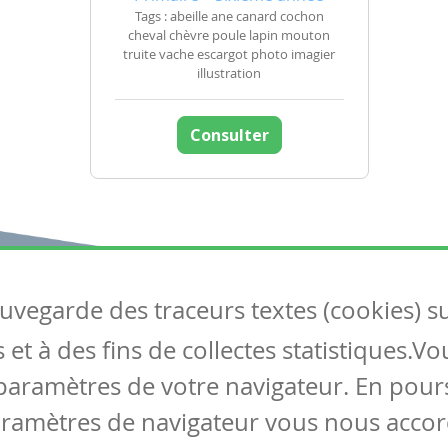
Tags : abeille ane canard cochon
cheval chèvre poule lapin mouton
truite vache escargot photo imagier
illustration
Consulter
auvegarde des traceurs textes (cookies) s
Articles
S
et à des fins de collectes statistiques.V
Tous les articles
Co
Articles DYS
paramètres de votre navigateur. En pours
Articles TIC
aramètres de navigateur vous nous accor
Circulaires