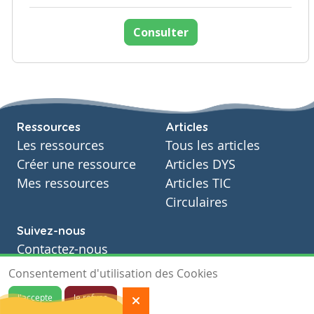
Consulter
Ressources
Articles
Les ressources
Tous les articles
Créer une ressource
Articles DYS
Mes ressources
Articles TIC
Circulaires
Suivez-nous
Contactez-nous
Soutien scolaire
Consentement d'utilisation des Cookies
Notre page Facebook
J'accepte
Je refuse