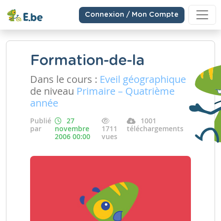
Connexion / Mon Compte
Formation-de-la
Dans le cours :
Eveil géographique
de niveau
Primaire – Quatrième
année
Publié
27
1001
par
novembre
1711
téléchargements
2006 00:00
vues