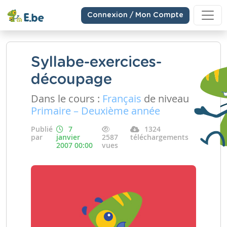
Connexion / Mon Compte
Syllabe-exercices-
découpage
Dans le cours :
Français
de niveau
Primaire – Deuxième année
Publié
7
1324
par
janvier
2587
téléchargements
2007 00:00
vues