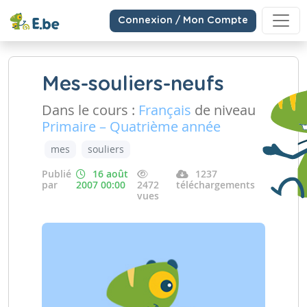
Connexion / Mon Compte
Mes-souliers-neufs
Dans le cours :
Français
de niveau
Primaire – Quatrième année
mes
souliers
Publié
16 août
1237
par
2007 00:00
2472
téléchargements
vues