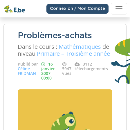
Connexion / Mon Compte
Problèmes-achats
Dans le cours :
Mathématiques
de
niveau
Primaire – Troisième année
Publié par
16
3112
Céline
janvier
5947
téléchargements
FRIDMAN
2007
vues
00:00