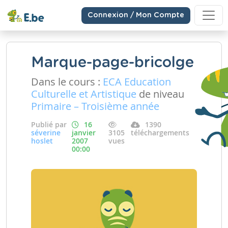
Connexion / Mon Compte
Marque-page-bricolge
Dans le cours :
ECA Education
Culturelle et Artistique
de niveau
Primaire – Troisième année
Publié par
16
1390
séverine
janvier
3105
téléchargements
hoslet
2007
vues
00:00