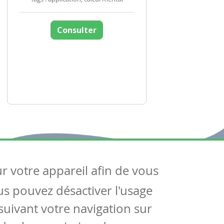
Consulter
ur votre appareil afin de vous
uivez-nous
ous pouvez désactiver l'usage
ntactez-nous
Soutien scolaire
uivant votre navigation sur
Notre page Facebook