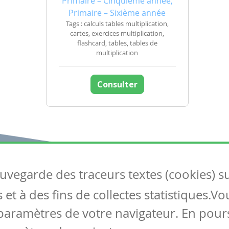
Primaire – Cinquième année,
Primaire – Sixième année
Tags : calculs tables multiplication,
cartes, exercices multiplication,
flashcard, tables, tables de
multiplication
Consulter
auvegarde des traceurs textes (cookies) s
Articles
S
et à des fins de collectes statistiques.V
Tous les articles
Co
Articles DYS
paramètres de votre navigateur. En pours
Articles TIC