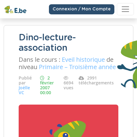
Connexion / Mon Compte
Dino-lecture-
association
Dans le cours :
Eveil historique
de
niveau
Primaire – Troisième année
Publié
2
2991
par
février
6694
téléchargements
Joëlle
2007
vues
VC
00:00