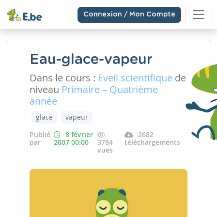
Connexion / Mon Compte
Eau-glace-vapeur
Dans le cours :
Eveil scientifique
de
niveau
Primaire – Quatrième
année
glace
vapeur
Publié
8 février
2682
par
2007 00:00
3784
téléchargements
vues