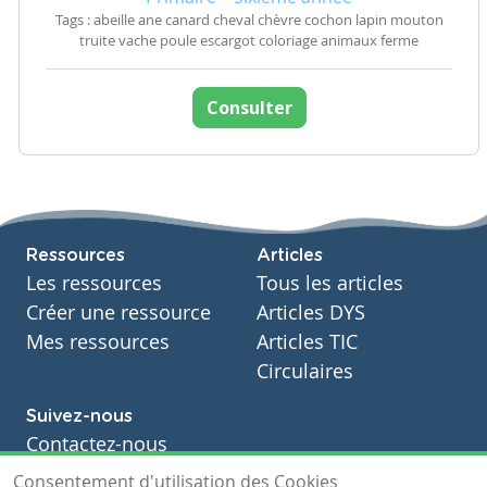
Tags : abeille ane canard cheval chèvre cochon lapin mouton
truite vache poule escargot coloriage animaux ferme
Consulter
Ressources
Articles
Les ressources
Tous les articles
Créer une ressource
Articles DYS
Mes ressources
Articles TIC
Circulaires
Suivez-nous
Contactez-nous
Soutien scolaire
Consentement d'utilisation des Cookies