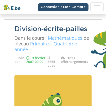
Connexion / Mon Compte
Division-écrite-pailles
Dans le cours :
Mathématiques
de
niveau
Primaire – Quatrième
année
Publié
9 février
1613
par
2007 00:00
3665
téléchargements
vues