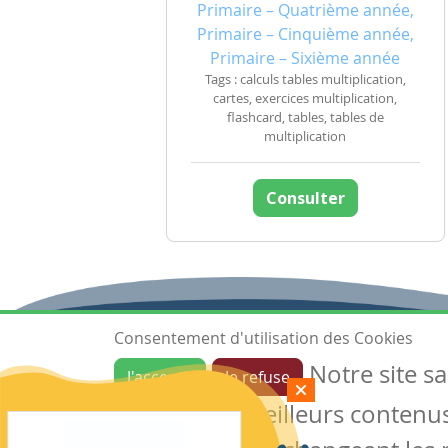
Primaire – Quatrième année,
Primaire – Cinquième année,
Primaire – Sixième année
Tags : calculs tables multiplication,
cartes, exercices multiplication,
flashcard, tables, tables de
multiplication
Consulter
Consentement d'utilisation des Cookies
Notre site s
J'accepte
Je refuse
Ressources
garantir de meilleurs contenus 
Les ressources
Créer une ressource