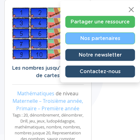
Partager une ressource
Nos partenaires
Notre newsletter
Les nombres jusqu'à 20 : jeu
Contactez-nous
de cartes
Mathématiques
de niveau
Maternelle – Troisième année,
Primaire – Première année
Tags : 20, dénombrement, dénombrer,
Drill, jeu, jeux, ludopédagogie,
mathématiques, nombre, nombres,
nombres jusque 20, Representation
des nombres, savoir compter