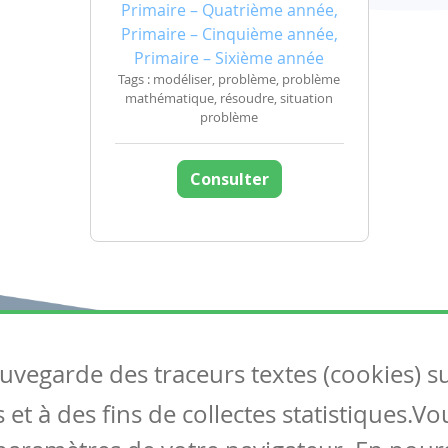
Primaire – Quatrième année,
Primaire – Cinquième année,
Primaire – Sixième année
Tags : modéliser, problème, problème
mathématique, résoudre, situation
problème
Consulter
auvegarde des traceurs textes (cookies) s
Articles
S
et à des fins de collectes statistiques.V
Tous les articles
Co
Articles DYS