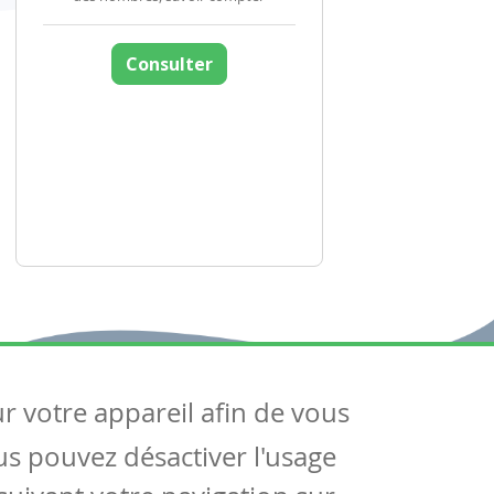
Consulter
ur votre appareil afin de vous
uivez-nous
ous pouvez désactiver l'usage
ntactez-nous
Soutien scolaire