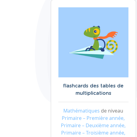
flashcards des tables de
multiplications
Mathématiques
de niveau
Primaire – Première année,
Primaire – Deuxième année,
Primaire – Troisième année,