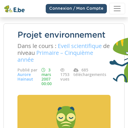
Connexion / Mon Compte
Projet environnement
Dans le cours :
Eveil scientifique
de
niveau
Primaire – Cinquième
année
Publié par
3
685
Aurore
mars
1753
téléchargements
Hainaut
2007
vues
00:00