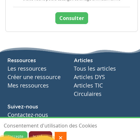
Consulter
Ressources
Articles
Les ressources
Tous les articles
Créer une ressource
Articles DYS
Mes ressources
Articles TIC
Circulaires
Suivez-nous
Contactez-nous
Soutien scolaire
Consentement d'utilisation des Cookies
Notre page Facebook
J'accepte
Je refuse