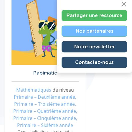
Partager une ressource
Nos partenaires
Notre newsletter
Contactez-nous
Papimatic
Mathématiques
de niveau
Primaire – Deuxième année,
Primaire – Troisième année,
Primaire – Quatrième année,
Primaire – Cinquième année,
Primaire – Sixième année
Tags : application, calcul mental