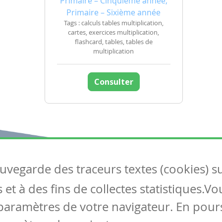
Primaire – Cinquième année,
Primaire – Sixième année
Tags : calculs tables multiplication,
cartes, exercices multiplication,
flashcard, tables, tables de
multiplication
Consulter
auvegarde des traceurs textes (cookies) s
Articles
S
et à des fins de collectes statistiques.V
Tous les articles
Co
Articles DYS
paramètres de votre navigateur. En pours
Articles TIC