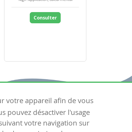
Consulter
ur votre appareil afin de vous
uivez-nous
ous pouvez désactiver l'usage
ntactez-nous
Soutien scolaire
uivant votre navigation sur
Notre page Facebook