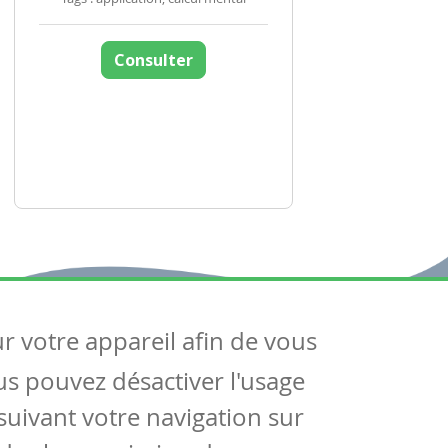
Consulter
ur votre appareil afin de vous
uivez-nous
ous pouvez désactiver l'usage
ntactez-nous
Soutien scolaire
uivant votre navigation sur
Notre page Facebook