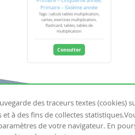
Primaire – Cinquième année,
Primaire – Sixième année
Tags : calculs tables multiplication,
cartes, exercices multiplication,
flashcard, tables, tables de
multiplication
Consulter
auvegarde des traceurs textes (cookies) s
Articles
S
et à des fins de collectes statistiques.V
Tous les articles
Co
Articles DYS
paramètres de votre navigateur. En pours
Articles TIC