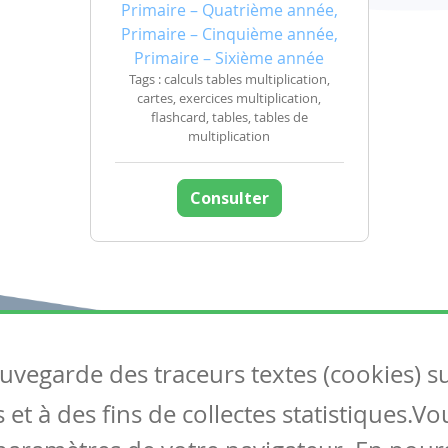
Primaire – Quatrième année,
Primaire – Cinquième année,
Primaire – Sixième année
Tags : calculs tables multiplication,
cartes, exercices multiplication,
flashcard, tables, tables de
multiplication
Consulter
auvegarde des traceurs textes (cookies) s
Articles
S
et à des fins de collectes statistiques.V
Tous les articles
Co
Articles DYS