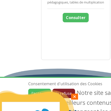
pédagogiques, tables de multiplication
Consulter
Consentement d'utilisation des Cookies
Notre site s
J'accepte
Je refuse
Ressources
garantir de meilleurs contenus 
Les ressources
Créer une ressource