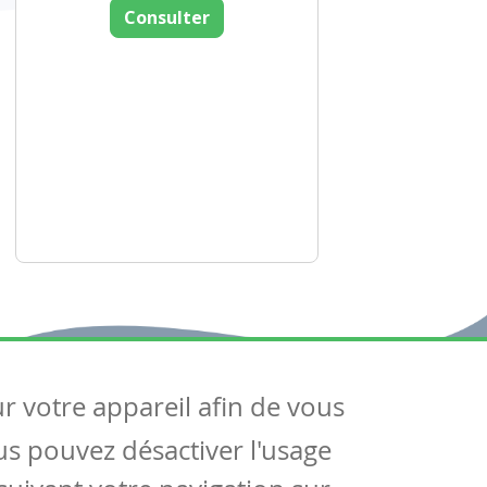
Consulter
ur votre appareil afin de vous
uivez-nous
ous pouvez désactiver l'usage
ntactez-nous
Soutien scolaire