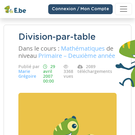
Connexion / Mon Compte
Division-par-table
Dans le cours :
Mathématiques
de
niveau
Primaire – Deuxième année
Publié par
29
2089
Marie
avril
3368
téléchargements
Grégoire
2007
vues
00:00