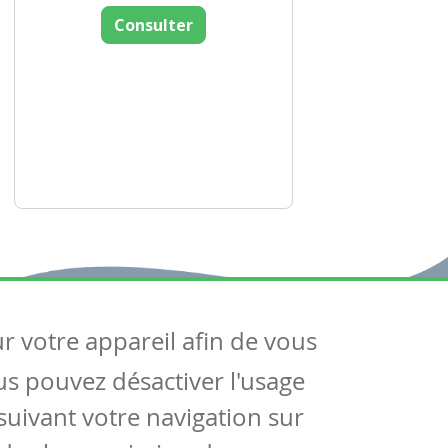
Consulter
ur votre appareil afin de vous
uivez-nous
ous pouvez désactiver l'usage
ntactez-nous
Soutien scolaire
uivant votre navigation sur
Notre page Facebook