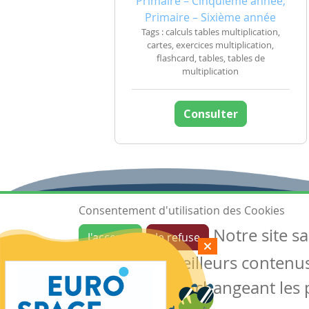
Primaire – Cinquième année,
Primaire – Sixième année
Tags : calculs tables multiplication,
cartes, exercices multiplication,
flashcard, tables, tables de
multiplication
Consulter
Consentement d'utilisation des Cookies
Notre site s
J'accepte
Je refuse
Ressources
garantir de meilleurs contenus 
Les ressources
Créer une ressource
des cookies en changeant les 
Mes ressources