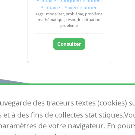
Primaire – Cinquième année,
Primaire – Sixième année
Tags : modéliser, problème, problème
mathématique, résoudre, situation
problème
Consulter
auvegarde des traceurs textes (cookies) s
Articles
S
et à des fins de collectes statistiques.V
Tous les articles
Co
Articles DYS
paramètres de votre navigateur. En pours
Articles TIC