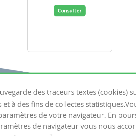
Consulter
auvegarde des traceurs textes (cookies) s
Articles
S
et à des fins de collectes statistiques.V
Tous les articles
Co
Articles DYS
paramètres de votre navigateur. En pours
Articles TIC
aramètres de navigateur vous nous accor
Circulaires