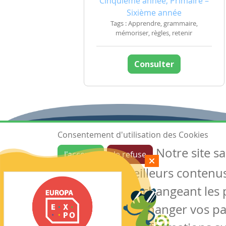
Cinquième année, Primaire –
Sixième année
Tags : Apprendre, grammaire,
mémoriser, règles, retenir
Consulter
Consentement d'utilisation des Cookies
Notre site s
J'accepte
Je refuse
Ressources
garantir de meilleurs contenus 
Les ressources
Créer une ressource
des cookies en changeant les 
Mes ressources
notre site sans changer vos p