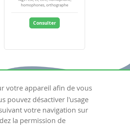
homophones, orthographe
Consulter
ur votre appareil afin de vous
uivez-nous
ous pouvez désactiver l'usage
ntactez-nous
Soutien scolaire
uivant votre navigation sur
Notre page Facebook
dez la permission de
S'inscrire à notre newsletter