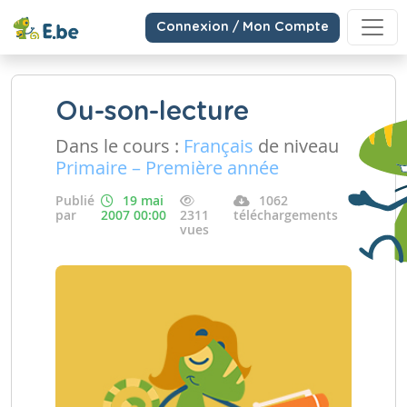
Connexion / Mon Compte
Ou-son-lecture
Dans le cours :
Français
de niveau
Primaire – Première année
Publié
19 mai
1062
par
2007 00:00
2311
téléchargements
vues