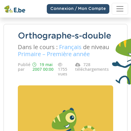
Connexion / Mon Compte
Orthographe-s-double
Dans le cours :
Français
de niveau
Primaire – Première année
Publié
19 mai
728
par
2007 00:00
1755
téléchargements
vues