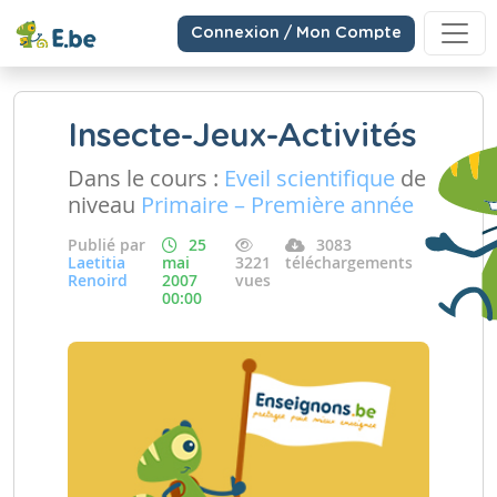
Connexion / Mon Compte
Insecte-Jeux-Activités
Dans le cours :
Eveil scientifique
de
niveau
Primaire – Première année
Publié par
25
3083
Laetitia
mai
3221
téléchargements
Renoird
2007
vues
00:00