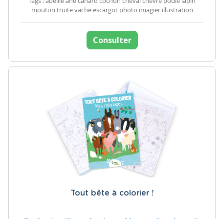
Tags : abeille ane canard cochon cheval chèvre poule lapin
mouton truite vache escargot photo imagier illustration
Consulter
Tout bête à colorier !