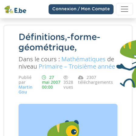
Connexion / Mon Compte
Définitions,-forme-
géométrique,
Dans le cours :
Mathématiques
de
niveau
Primaire – Troisième année
Publié
27
2307
par
mai 2007
3528
téléchargements
Martin
00:00
vues
Gou