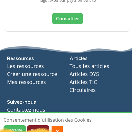
Tags : extérieur, psychomotricité
Consulter
Ressources
Articles
Les ressources
Tous les articles
Créer une ressource
Articles DYS
Mes ressources
Articles TIC
Circulaires
Suivez-nous
Contactez-nous
Soutien scolaire
Consentement d'utilisation des Cookies
Notre page Facebook
J'accepte
Je refuse