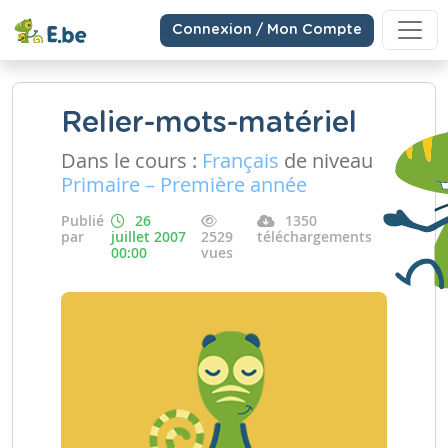
Connexion / Mon Compte
Relier-mots-matériel
Dans le cours :
Français
de niveau
Primaire – Première année
Publié
26
1350
par
juillet 2007
2529
téléchargements
00:00
vues