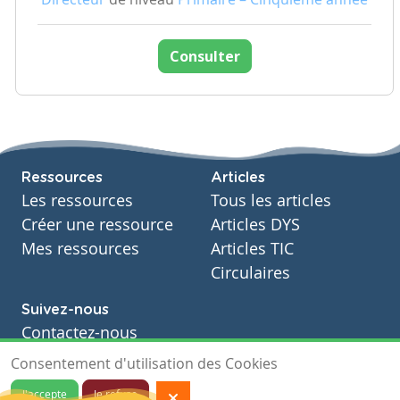
Consulter
Ressources
Articles
Les ressources
Tous les articles
Créer une ressource
Articles DYS
Mes ressources
Articles TIC
Circulaires
Suivez-nous
Contactez-nous
Soutien scolaire
Consentement d'utilisation des Cookies
Notre page Facebook
J'accepte
Je refuse