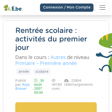
Connexion / Mon Compte
Rentrée scolaire :
activités du premier
jour
Dans le cours :
Autres
de niveau
Primaire – Première année
année
scolaire
Publié
30
23804
par
Anja
août
40189
téléchargements
Breuer
2007
vues
00:00