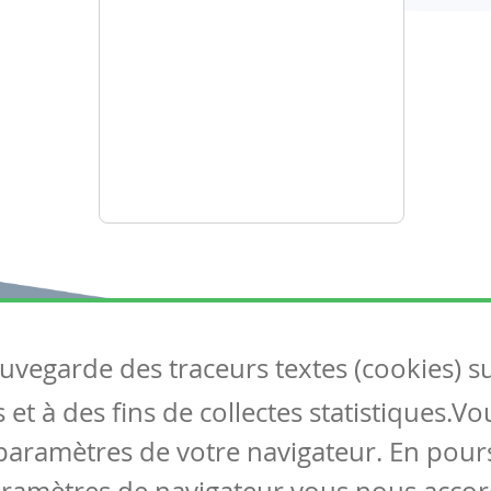
auvegarde des traceurs textes (cookies) s
Articles
S
et à des fins de collectes statistiques.V
Tous les articles
Co
Articles DYS
paramètres de votre navigateur. En pours
Articles TIC