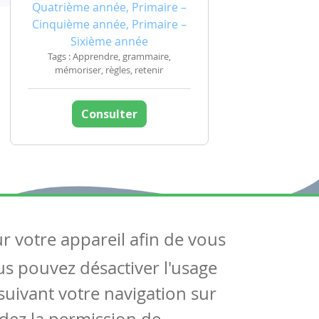
Quatrième année, Primaire –
Cinquième année, Primaire –
Sixième année
Tags : Apprendre, grammaire,
mémoriser, règles, retenir
Consulter
ur votre appareil afin de vous
uivez-nous
ous pouvez désactiver l'usage
ntactez-nous
Soutien scolaire
uivant votre navigation sur
Notre page Facebook