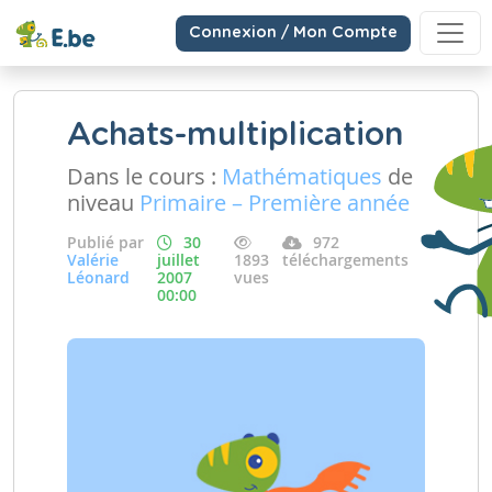
Connexion / Mon Compte
Achats-multiplication
Dans le cours :
Mathématiques
de
niveau
Primaire – Première année
Publié par
30
972
Valérie
juillet
1893
téléchargements
Léonard
2007
vues
00:00