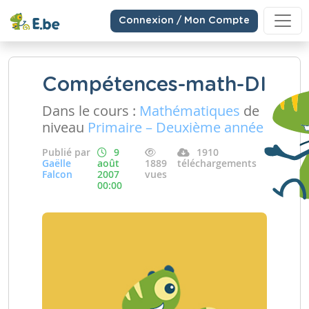
Connexion / Mon Compte
Compétences-math-DI
Dans le cours :
Mathématiques
de
niveau
Primaire – Deuxième année
Publié par
9
1910
Gaëlle
août
1889
téléchargements
Falcon
2007
vues
00:00