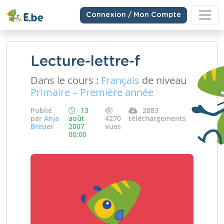
Connexion / Mon Compte
Lecture-lettre-f
Dans le cours :
Français
de niveau
Primaire – Première année
Publié
13
2883
par
Anja
août
4270
téléchargements
Breuer
2007
vues
00:00