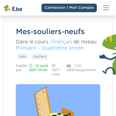
Connexion / Mon Compte
Mes-souliers-neufs
Dans le cours :
Français
de niveau
Primaire – Quatrième année
mes
souliers
Publié
16 août
1237
par
2007 00:00
2471
téléchargements
vues