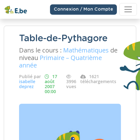
Connexion / Mon Compte
Table-de-Pythagore
Dans le cours :
Mathématiques
de
niveau
Primaire – Quatrième
année
Publié par
17
1621
isabelle
août
3996
téléchargements
deprez
2007
vues
00:00